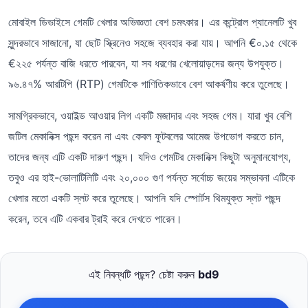
মোবাইল ডিভাইসে গেমটি খেলার অভিজ্ঞতা বেশ চমৎকার। এর কন্ট্রোল প্যানেলটি খুব
সুন্দরভাবে সাজানো, যা ছোট স্ক্রিনেও সহজে ব্যবহার করা যায়। আপনি €০.১৫ থেকে
€২২৫ পর্যন্ত বাজি ধরতে পারবেন, যা সব ধরণের খেলোয়াড়দের জন্য উপযুক্ত।
৯৬.৪৭% আরটিপি (RTP) গেমটিকে গাণিতিকভাবে বেশ আকর্ষণীয় করে তুলেছে।
সামগ্রিকভাবে, ওয়াইল্ড আওয়ার লিগ একটি মজাদার এবং সহজ গেম। যারা খুব বেশি
জটিল মেকানিক্স পছন্দ করেন না এবং কেবল ফুটবলের আমেজ উপভোগ করতে চান,
তাদের জন্য এটি একটি দারুণ পছন্দ। যদিও গেমটির মেকানিক্স কিছুটা অনুমানযোগ্য,
তবুও এর হাই-ভোলাটিলিটি এবং ২০,০০০ গুণ পর্যন্ত সর্বোচ্চ জয়ের সম্ভাবনা এটিকে
খেলার মতো একটি স্লট করে তুলেছে। আপনি যদি স্পোর্টস থিমযুক্ত স্লট পছন্দ
করেন, তবে এটি একবার ট্রাই করে দেখতে পারেন।
এই নিবন্ধটি পছন্দ? চেষ্টা করুন
bd9