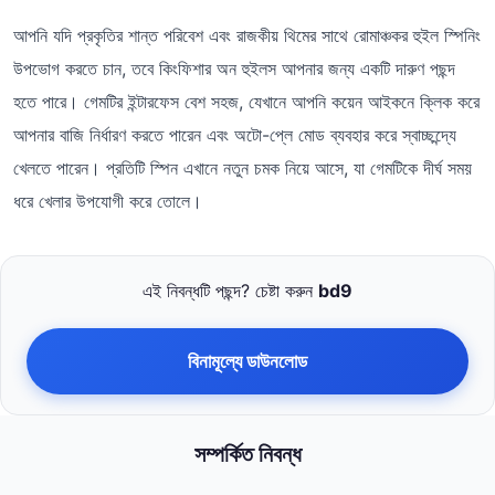
আপনি যদি প্রকৃতির শান্ত পরিবেশ এবং রাজকীয় থিমের সাথে রোমাঞ্চকর হুইল স্পিনিং
উপভোগ করতে চান, তবে কিংফিশার অন হুইলস আপনার জন্য একটি দারুণ পছন্দ
হতে পারে। গেমটির ইন্টারফেস বেশ সহজ, যেখানে আপনি কয়েন আইকনে ক্লিক করে
আপনার বাজি নির্ধারণ করতে পারেন এবং অটো-প্লে মোড ব্যবহার করে স্বাচ্ছন্দ্যে
খেলতে পারেন। প্রতিটি স্পিন এখানে নতুন চমক নিয়ে আসে, যা গেমটিকে দীর্ঘ সময়
ধরে খেলার উপযোগী করে তোলে।
এই নিবন্ধটি পছন্দ? চেষ্টা করুন
bd9
বিনামূল্যে ডাউনলোড
সম্পর্কিত নিবন্ধ