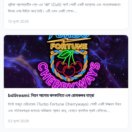
ভূমিকা প্রাগম্যাটিক প্লে-এর 'কাল্ট' (Cult) স্লট গেমটি একটি রহস্যময় এবং অন্ধকারাচ্ছন্ন
থিমের ওপর ভিত্তি করে তৈরি। এটি এমন একটি গোপন...
10 জুলাই 2026
bd9resmi: নিয়ন আলোর ঝলকানিতে এক রোমাঞ্চকর যাত্রা
টার্বো ফরচুন চেরিওয়েজ (Turbo Fortune Cherryways) গেমটি একটি উজ্জ্বল নিয়ন
এবং সাইবারপাঙ্ক জগতের অভিজ্ঞতা প্রদান করে, যেখানে ক্লাসিক ফ্রুট মেশিনের...
02 জুলাই 2026