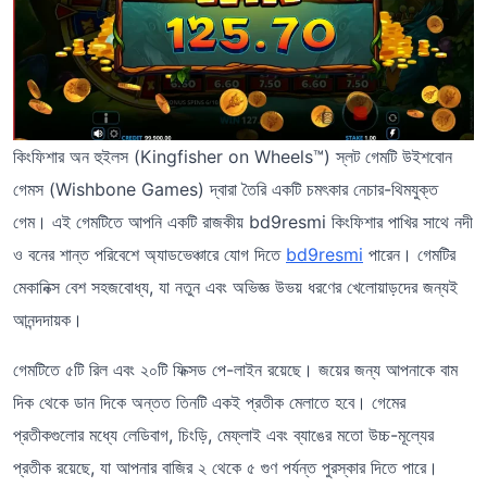
কিংফিশার অন হুইলস (Kingfisher on Wheels™) স্লট গেমটি উইশবোন
গেমস (Wishbone Games) দ্বারা তৈরি একটি চমৎকার নেচার-থিমযুক্ত
গেম। এই গেমটিতে আপনি একটি রাজকীয় bd9resmi কিংফিশার পাখির সাথে নদী
ও বনের শান্ত পরিবেশে অ্যাডভেঞ্চারে যোগ দিতে
bd9resmi
পারেন। গেমটির
মেকানিক্স বেশ সহজবোধ্য, যা নতুন এবং অভিজ্ঞ উভয় ধরণের খেলোয়াড়দের জন্যই
আনন্দদায়ক।
গেমটিতে ৫টি রিল এবং ২০টি ফিক্সড পে-লাইন রয়েছে। জয়ের জন্য আপনাকে বাম
দিক থেকে ডান দিকে অন্তত তিনটি একই প্রতীক মেলাতে হবে। গেমের
প্রতীকগুলোর মধ্যে লেডিবাগ, চিংড়ি, মেফ্লাই এবং ব্যাঙের মতো উচ্চ-মূল্যের
প্রতীক রয়েছে, যা আপনার বাজির ২ থেকে ৫ গুণ পর্যন্ত পুরস্কার দিতে পারে।