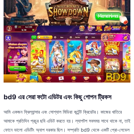
bd9 এর সেরা ফটো এডিটর এবং কিছু গোপন ট্রিকস
আমি একজন ফ্রিল্যান্সার এবং সোশ্যাল মিডিয়া কন্টেন্ট ক্রিয়েটর। কাজের খাতিরে
আমাকে প্রতিদিন প্রচুর ছবি এডিট করতে হয়। ল্যাপটপ সবসময় সাথে থাকে না, তাই
ফোনে ভালো এডিটিং অ্যাপ দরকার ছিল। সম্প্রতি bd9 থেকে একটি প্রো-লেভেল