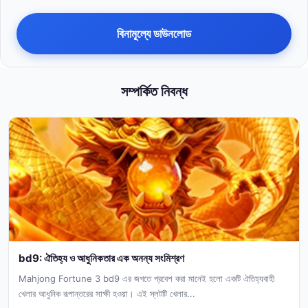
বিনামূল্যে ডাউনলোড
সম্পর্কিত নিবন্ধ
bd9: ঐতিহ্য ও আধুনিকতার এক অনন্য সংমিশ্রণ
Mahjong Fortune 3 bd9 এর জগতে প্রবেশ করা মানেই হলো একটি ঐতিহ্যবাহী
খেলার আধুনিক রূপান্তরের সাক্ষী হওয়া। এই স্লটটি খেলার...