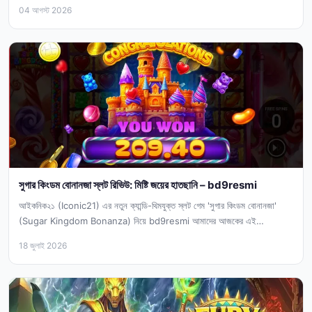
04 আগস্ট 2026
সুগার কিংডম বোনানজা স্লট রিভিউ: মিষ্টি জয়ের হাতছানি – bd9resmi
আইকনিক২১ (Iconic21) এর নতুন ক্যান্ডি-থিমযুক্ত স্লট গেম 'সুগার কিংডম বোনানজা'
(Sugar Kingdom Bonanza) নিয়ে bd9resmi আমাদের আজকের এই
পর্যালোচনা। মিষ্টি...
18 জুলাই 2026